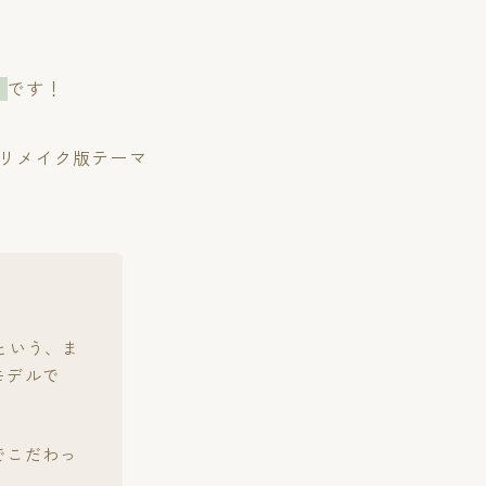
」
です！
のリメイク版テーマ
という、ま
モデルで
でこだわっ