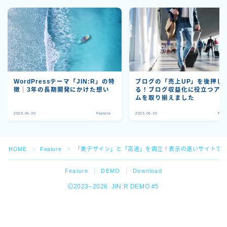
WordPressテーマ「JIN:R」の特
ブログの「売上UP」を後押し
徴｜3年の長期開発にかけた想い
る！ブログ収益化に役立つア
ムを取り揃えました
2023.06.30
Feature
2023.06.30
Feat
HOME
Feature
「美デザイン」と「高速」を両立！表示の速いサイトで、
＞
＞
Feature
DEMO
Download
2023–2026 JIN:R DEMO #5
WordPressテーマ「JIN:R」