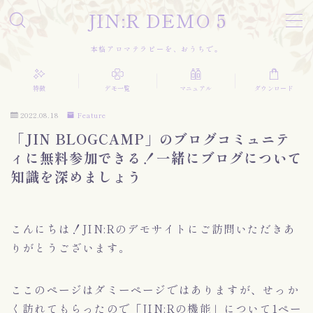
JIN:R DEMO 5
本格アロマテラピーを、おうちで。
特徴
デモ一覧
マニュアル
ダウンロード
2022.08.18
Feature
「JIN BLOGCAMP」のブログコミュニテ
直感的なデザインを、すべての人に
ィに無料参加できる！一緒にブログについて
知識を深めましょう
こんにちは！JIN:Rのデモサイトにご訪問いただきあ
りがとうございます。
ここのページはダミーページではありますが、せっか
く訪れてもらったので「JIN:Rの機能」について1ペー